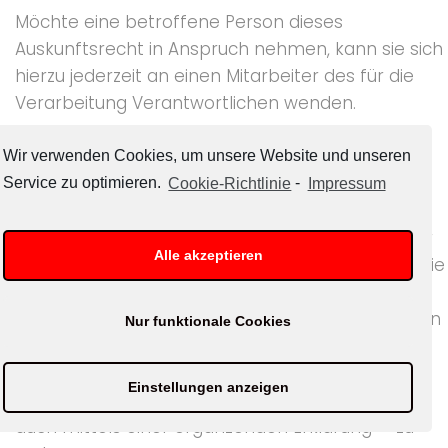
Möchte eine betroffene Person dieses
Auskunftsrecht in Anspruch nehmen, kann sie sich
hierzu jederzeit an einen Mitarbeiter des für die
Verarbeitung Verantwortlichen wenden.
c) Recht auf Berichtigung
Wir verwenden Cookies, um unsere Website und unseren
Jede von der Verarbeitung personenbezogener
Service zu optimieren.
Cookie-Richtlinie
-
Impressum
Daten betroffene Person hat das vom
Europäischen Richtlinien- und Verordnungsgeber
Alle akzeptieren
gewährte Recht, die unverzügliche Berichtigung sie
betreffender unrichtiger personenbezogener
Daten zu verlangen. Ferner steht der betroffenen
Nur funktionale Cookies
Person das Recht zu, unter Berücksichtigung der
Zwecke der Verarbeitung, die Vervollständigung
Einstellungen anzeigen
unvollständiger personenbezogener Daten —
auch mittels einer ergänzenden Erklärung — zu