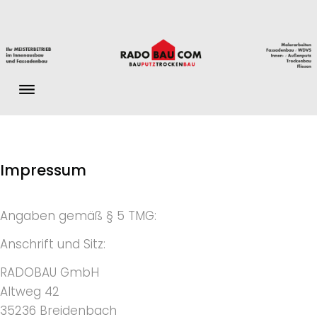
S
k
i
p
t
o
c
o
n
I
Impressum
t
m
e
Angaben gemäß § 5 TMG:
n
p
t
Anschrift und Sitz:
r
RADOBAU GmbH
Altweg 42
e
35236 Breidenbach