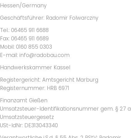
s
Hessen/Germany
Geschäftsführer: Radomir Folwarczny
s
Tel.: 06465 911 6688
u
Fax: 06465 911 6689
m
Mobil: 0160 855 0303
E-mail: info@radobau.com
Handwerkskammer Kassel
Registergericht: Amtsgericht Marburg
Registernummer: HRB 6971
Finanzamt Gießen
Umsatzsteuer-Identifikationsnummer gem. § 27 a
Umsatzsteuergesetz
USt-IdNr: DE313043340
Verantwortliche i.S.d. § 55 Abs. 2 RStV: Radomir