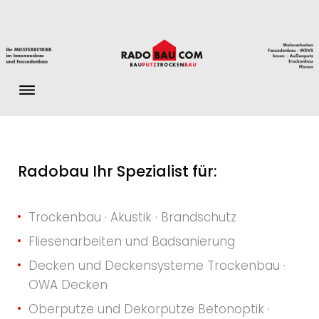
S
k
i
p
t
o
c
o
n
W
Radobau Ihr Spezialist für:
t
i
e
Trockenbau · Akustik · Brandschutz
n
l
t
Fliesenarbeiten und Badsanierung
l
Decken und Deckensysteme Trockenbau ·
OWA Decken
k
Oberputze und Dekorputze Betonoptik ·