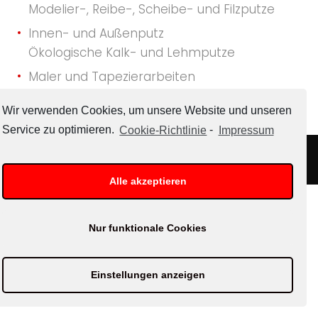
Modelier-, Reibe-, Scheibe- und Filzputze
o
Innen- und Außenputz
m
Ökologische Kalk- und Lehmputze
m
Maler und Tapezierarbeiten
Natur und ökologische Farben
e
Wir verwenden Cookies, um unsere Website und unseren
Parkett und Fußbodentechnik
Service zu optimieren.
Cookie-Richtlinie
-
Impressum
n
Radobau © 2026
Alle akzeptieren
Nur funktionale Cookies
Einstellungen anzeigen